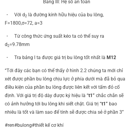
Bảng III: Hệ số an toàn
・ Với d
là đường kính hữu hiệu của bu lông,
2
F=1800,σ=72, a=3
・ Từ công thức ứng suất kéo ta có thể suy ra
d
=9.78mm
2
・ Tra bảng I ta được giá trị bu lông tốt nhất là
M12
“Tới đây các bạn có thể thấy ở hình 2.2 chúng ta mới chỉ
xét được phần bu lông chịu lực ở phía dưới mà đã bỏ qua
điều kiện của phần bu lông được liên kết với tấm đỏ cố
định. Với giá trị độ dày được ký hiệu là “
t1”
chắc chắn sẽ
có ảnh hưởng tới bu lông khi siết chặt. Giá trị “
t1”
bao
nhiêu là tốt và làm sao để tính sẽ được chia sẻ ở phần 3”
#ren#bulong#thiết kế cơ khí