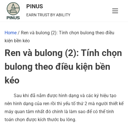
S
PINUS
k
EARN TRUST BY ABILITY
i
p
Home
/ Ren và bulong (2): Tính chọn bulong theo điều
t
kiện bền kéo
o
Ren và bulong (2): Tính chọn
c
o
bulong theo điều kiện bền
n
t
kéo
e
n
Sau khi đã nắm được hình dạng và các ký hiệu tạo
t
nên hình dạng của ren rồi thì yếu tố thứ 2 mà người thiết kế
máy quan tâm nhất đó chính là làm sao để có thể tính
toán chọn được kích thước bu lông.