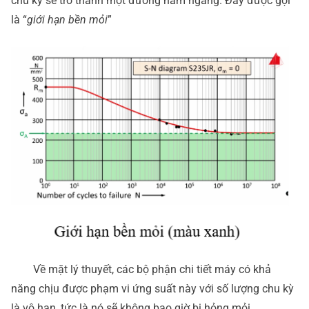
chu kỳ sẽ trở thành một đường nằm ngang. Đây được gọi
là “
giới hạn bền mỏi
”
Về mặt lý thuyết, các bộ phận chi tiết máy có khả
năng chịu được phạm vi ứng suất này với số lượng chu kỳ
là vô hạn, tức là nó sẽ không bao giờ bị hỏng mỏi.