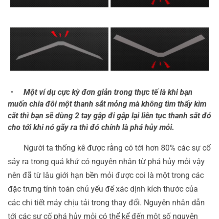
・
Một ví dụ cực kỳ đơn giản trong thực tế là khi bạn
muốn chia đôi một thanh sắt mỏng mà không tìm thấy kìm
cắt thì bạn sẽ dùng 2 tay gập đi gập lại liên tục thanh sắt đó
cho tới khi nó gãy ra thì đó chính là phá hủy mỏi.
Người ta thống kê được rằng có tới hơn 80% các sự cố
sảy ra trong quá khứ có nguyên nhân từ phá hủy mỏi vậy
nên đã từ lâu giới hạn bền mỏi được coi là một trong các
đặc trưng tính toán chủ yếu để xác dịnh kích thước của
các chi tiết máy chịu tải trong thay đổi. Nguyên nhân dẫn
tới các sự cố phá hủy mỏi có thể kể đến một số nguyên