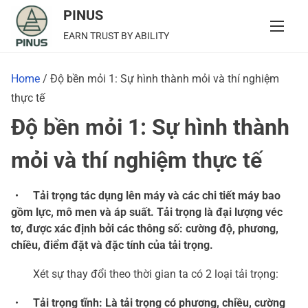
S
PINUS
k
EARN TRUST BY ABILITY
i
p
Home
/ Độ bền mỏi 1: Sự hình thành mỏi và thí nghiệm
t
thực tế
o
Độ bền mỏi 1: Sự hình thành
c
o
mỏi và thí nghiệm thực tế
n
t
・ Tải trọng tác dụng lên máy và các chi tiết máy bao
e
gồm lực, mô men và áp suất. Tải trọng là đại lượng véc
n
tơ, được xác định bởi các thông số: cường độ, phương,
t
chiều, điểm đặt và đặc tính của tải trọng.
Xét sự thay đổi theo thời gian ta có 2 loại tải trọng:
・ Tải trọng tĩnh: Là tải trọng có phương, chiều, cường